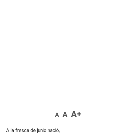
A+
A
A
A la fresca de junio nació,