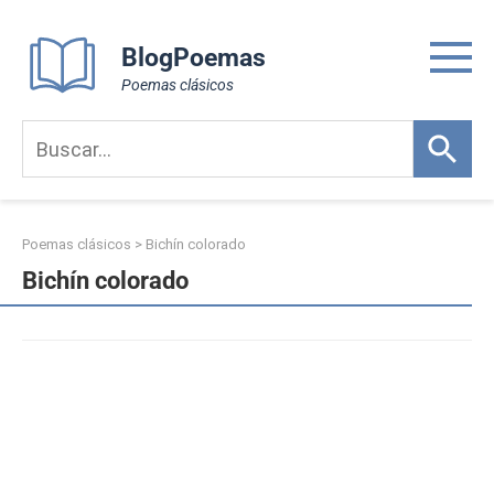
Skip
to
BlogPoemas
content
Poemas clásicos
Poemas clásicos
>
Bichín colorado
Bichín colorado