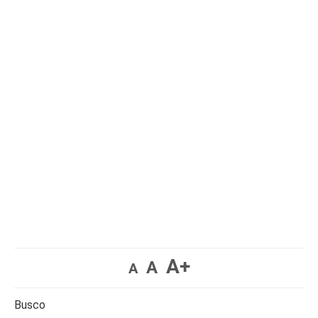
A+
A
A
Busco