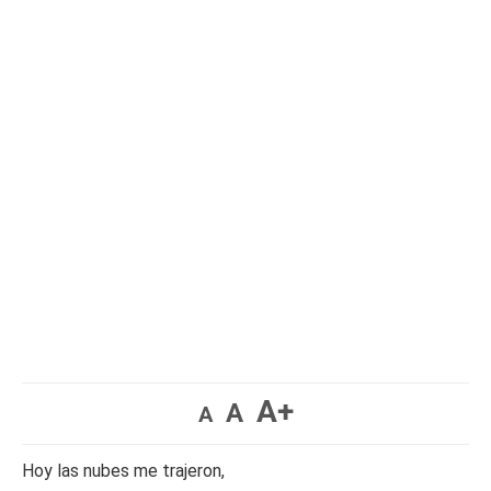
A+
A
A
Hoy las nubes me trajeron,