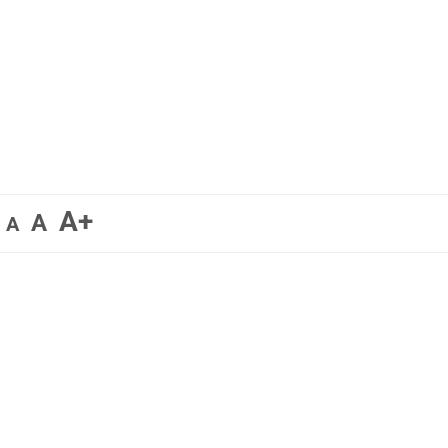
A+
A
A