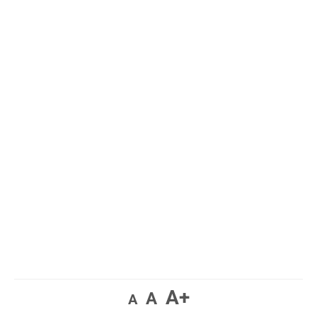
A+
A
A