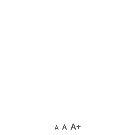
A+
A
A