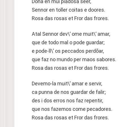
Dona en mui piadosa seer,
Sennor en toller coitas e doores.
Rosa das rosas et Fror das frores.
Atal Sennor dev\’ ome muit\’ amar,
que de todo mal o pode guardar;
e pode-ll\’ os peccados perdõar,
que faz no mundo per maos sabores.
Rosa das rosas et Fror das frores.
Devemo-la muit\’ amar e servir,
ca punna de nos guardar de falir;
des i dos erros nos faz repentir,
que nos fazemos come pecadores.
Rosa das rosas et Fror das frores.