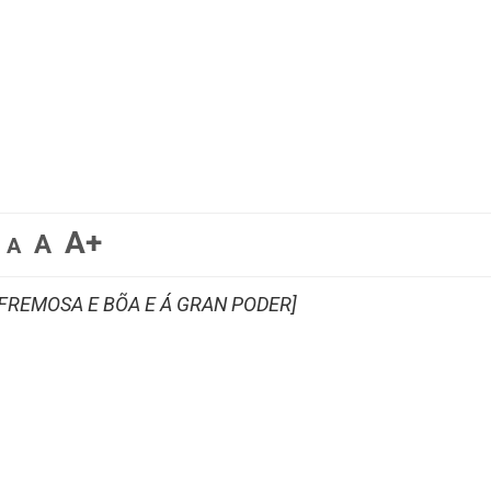
A+
A
A
 FREMOSA E BÕA E Á GRAN PODER]