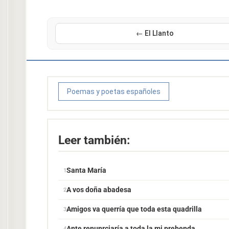
← El Llanto
Poemas y poetas españoles
Leer también:
Santa María
A vos doña abadesa
Amigos va querría que toda esta quadrilla
Ante renunrçiaría a toda la mi prebenda