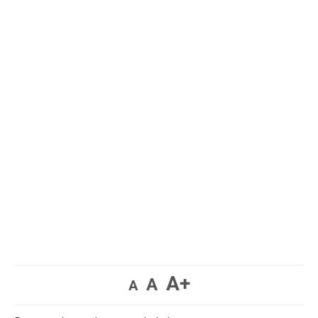
A+
A
A