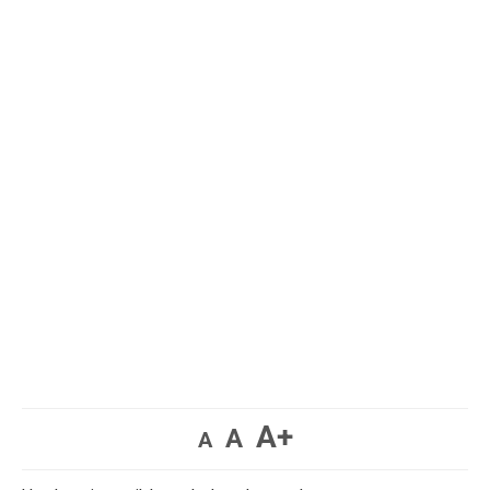
A+
A
A