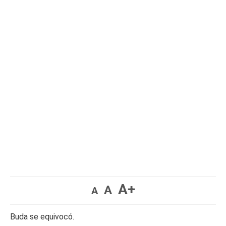
A+
A
A
Buda se equivocó.