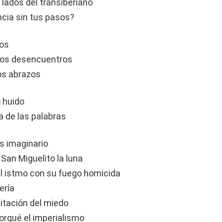
lados del transiberiano
ncia sin tus pasos?
tos
 los desencuentros
los abrazos
o huido
a de las palabras
ís imaginario
San Miguelito la luna
 el istmo con su fuego homicida
ería
bitación del miedo
orqué el imperialismo