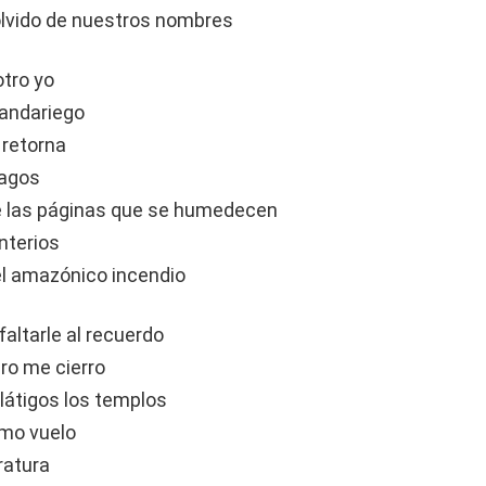
 olvido de nuestros nombres
otro yo
l andariego
 retorna
lagos
e las páginas que se humedecen
nterios
el amazónico incendio
 faltarle al recuerdo
ro me cierro
látigos los templos
timo vuelo
eratura