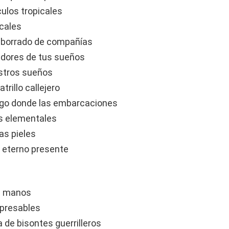
culos tropicales
cales
atiborrado de compañías
adores de tus sueños
estros sueños
rillo callejero
élago donde las embarcaciones
es elementales
las pieles
n eterno presente
as manos
xpresables
de bisontes guerrilleros