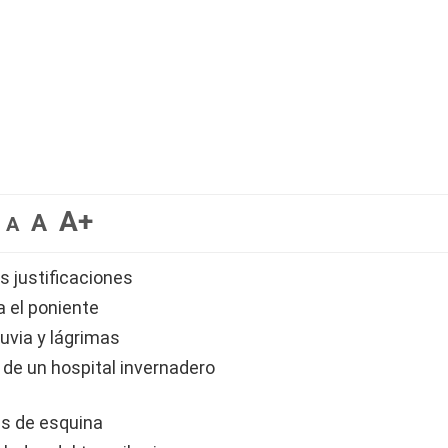
A+
A
A
las justificaciones
a el poniente
luvia y lágrimas
 de un hospital invernadero
ces de esquina