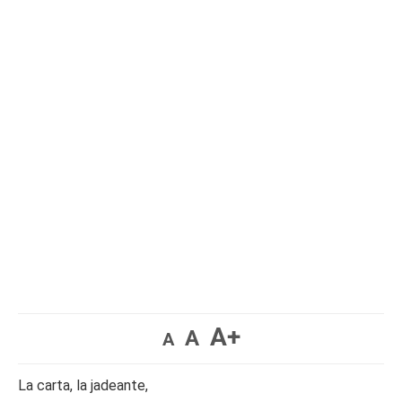
A+
A
A
La carta, la jadeante,