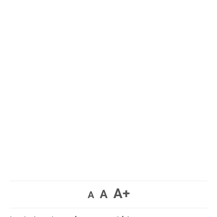
A+
A
A