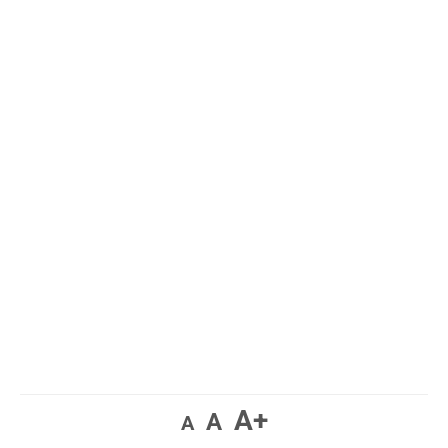
A+
A
A