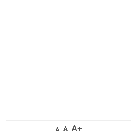
A+
A
A