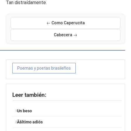
Tan distraídamente.
← Como Caperucita
Cabecera →
Poemas y poetas brasileños
Leer también:
Un beso
Ãšltimo adiós