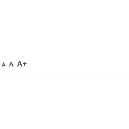
A+
A
A