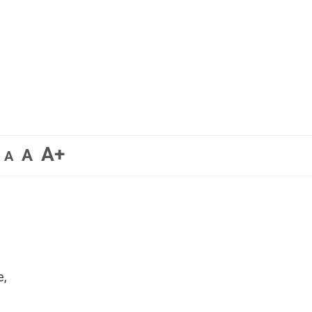
A+
A
A
e,