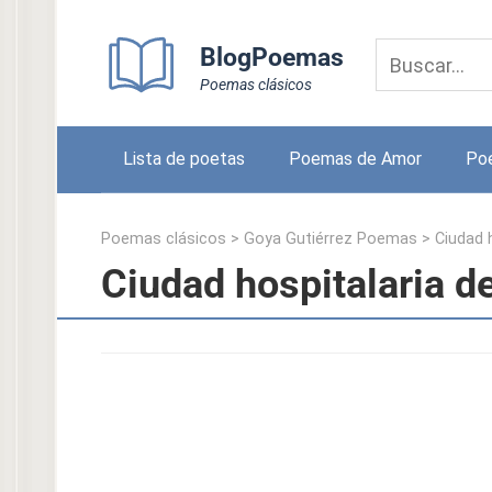
Skip
to
BlogPoemas
content
Poemas clásicos
Lista de poetas
Poemas de Amor
Po
Poemas clásicos
>
Goya Gutiérrez Poemas
>
Ciudad 
Ciudad hospitalaria d