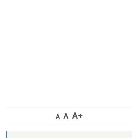
A+
A
A