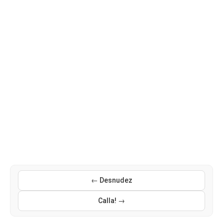
← Desnudez
Calla! →