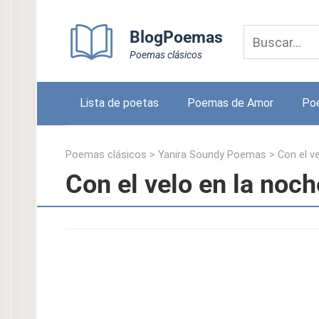
Skip
to
BlogPoemas
content
Poemas clásicos
Lista de poetas
Poemas de Amor
Po
Poemas clásicos
>
Yanira Soundy Poemas
>
Con el v
Con el velo en la noc