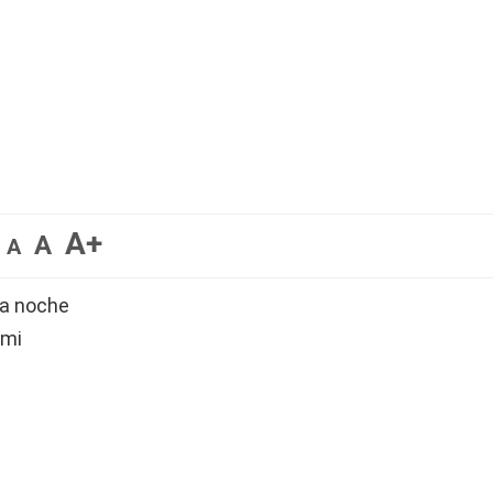
A+
A
A
la noche
 mi