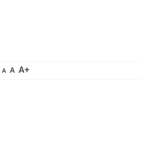
A+
A
A