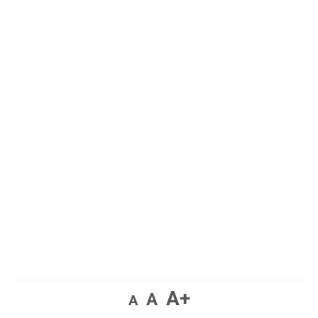
A+
A
A