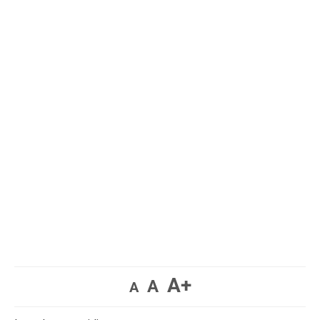
A+
A
A