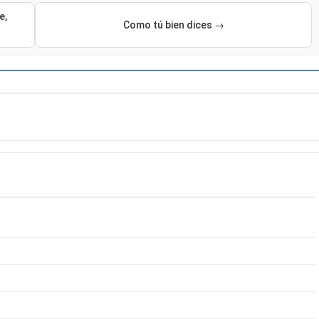
e,
Como tú bien dices →