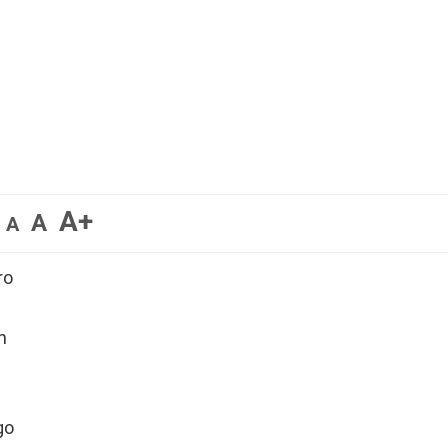
A+
A
A
ro
n
go