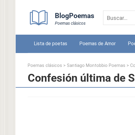
Skip
to
BlogPoemas
content
Poemas clásicos
Lista de poetas
Poemas de Amor
Po
Poemas clásicos
>
Santiago Montobbio Poemas
>
Co
Confesión última de 