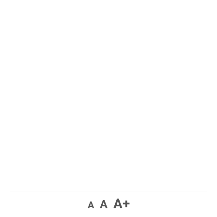
A+
A
A