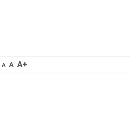
A+
A
A