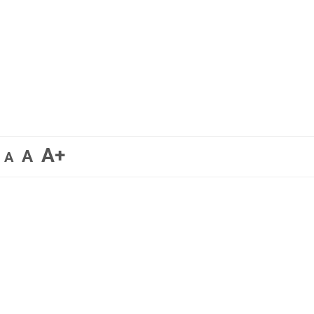
A+
A
A