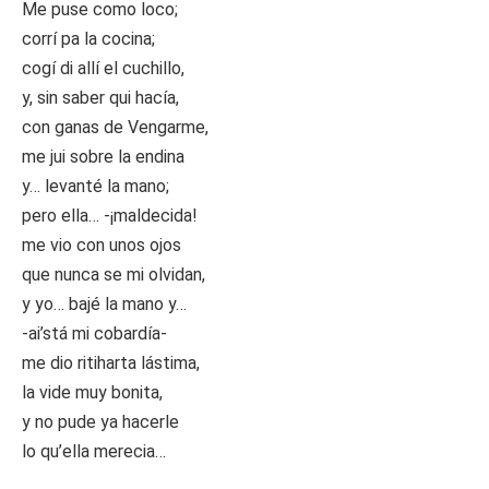
Me puse como loco;
corrí pa la cocina;
cogí di allí el cuchillo,
y, sin saber qui hacía,
con ganas de Vengarme,
me jui sobre la endina
y… levanté la mano;
pero ella… -¡maldecida!
me vio con unos ojos
que nunca se mi olvidan,
y yo… bajé la mano y…
-ai’stá mi cobardía-
me dio ritiharta lástima,
la vide muy bonita,
y no pude ya hacerle
lo qu’ella merecia…