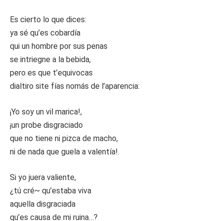
Es cierto lo que dices:
ya sé qu’es cobardía
qui un hombre por sus penas
se intriegne a la bebida,
pero es que t’equivocas
dialtiro site fías nomás de l’aparencia:
¡Yo soy un vil marica!,
¡un probe disgraciado
que no tiene ni pizca de macho,
ni de nada que guela a valentía!.
Si yo juera valiente,
¿tú cré~ qu’estaba viva
aquella disgraciada
qu’es causa de mi ruina…?