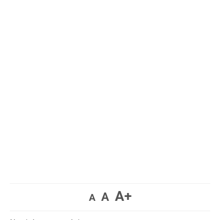
A+
A
A