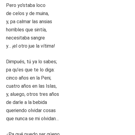
Pero yo’staba loco
de celos y de muina,
y, pa calmar las ansias
horribles que sintía,
necesitaba sangre
y… ¡el otro jue la vítima!
Dimpués, tú ya lo sabes;
pa qu’es que te lo diga:
cinco años en la Peni;
cuatro años en las Islas,
y, aluego, otros tres años
de darle a la bebida
queriendo olvidar cosas
que nunca se mi olvidan…
¿Pa qué puedo ser gúeno..