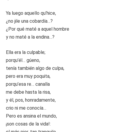
Ya luego aquello qu’hice,
¿no jile una cobardía…?
¿Por qué maté a aquel hombre
y no maté a la endina…?
Ella era la culpable;
porqu’él… gúeno,
tenía también algo de culpa,
pero era muy poquita,
porqu’esa re… canalla
me debe hasta la risa,
y él, pos, honradamente,
crio ni me conocía…
Pero es ansina el mundo,
¡son cosas de la vida!:
el más pior, tan tranquilo