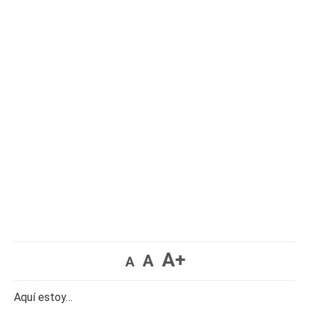
A+
A
A
Aquí estoy…