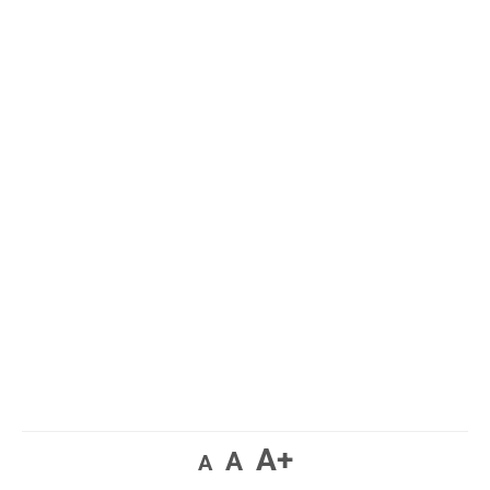
A+
A
A