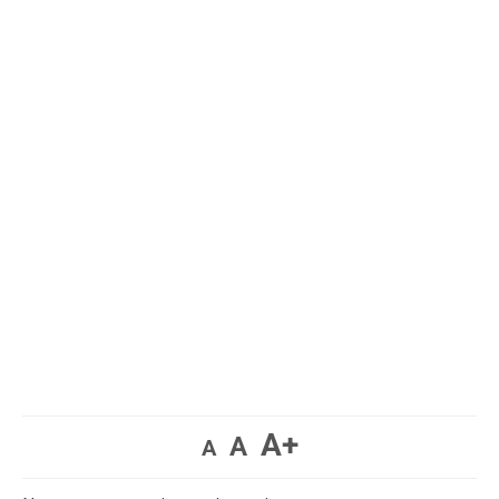
A+
A
A