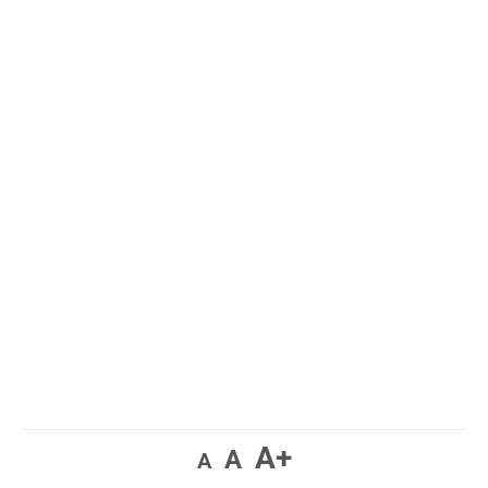
A+
A
A