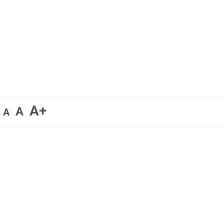
A+
A
A