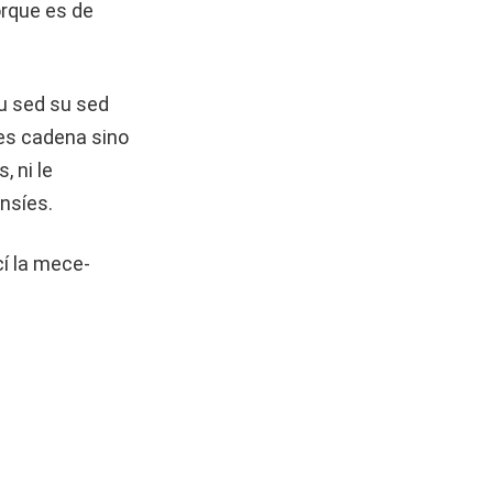
orque es de
tu sed su sed
 es cadena sino
, ni le
nsíes.
cí la mece-