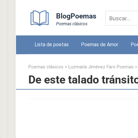
Skip
to
BlogPoemas
content
Poemas clásicos
Lista de poetas
Poemas de Amor
Po
Poemas clásicos
>
Luzmaría Jiménez Faro Poemas
De este talado tránsi