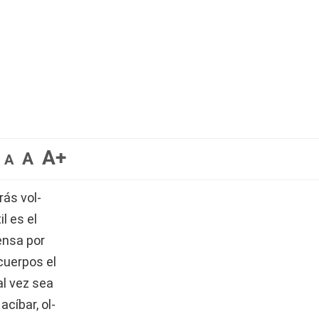
A+
A
A
rás vol-
l es el
ensa por
 cuerpos el
al vez sea
cíbar, ol-