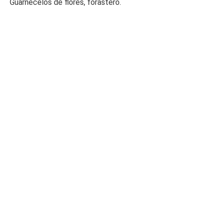
Guarnécelos de flores, forastero.