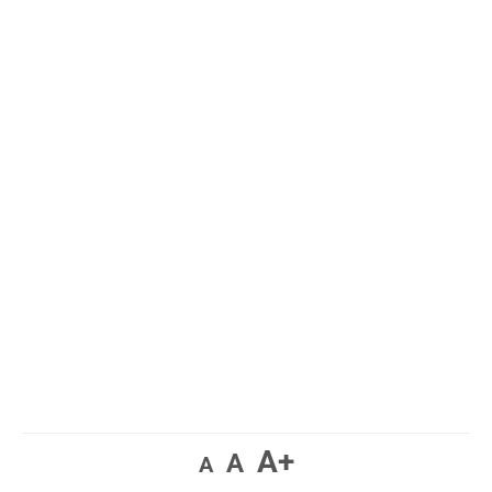
A+
A
A