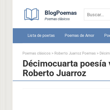
Skip
to
BlogPoemas
content
Poemas clásicos
Lista de poetas
Poemas de Amor
Po
Poemas clásicos
>
Roberto Juarroz Poemas
>
Décimo
Décimocuarta poesía v
Roberto Juarroz