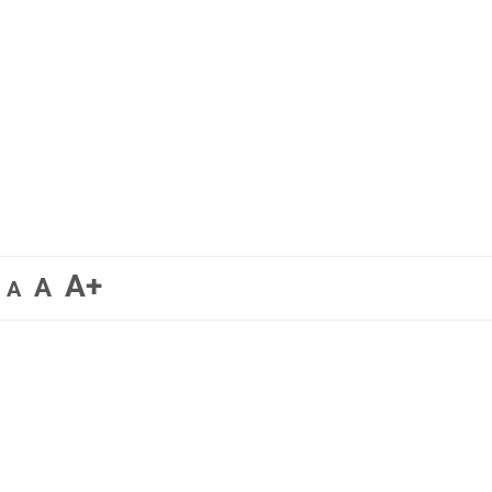
A+
A
A