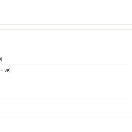
8)
 – 39)