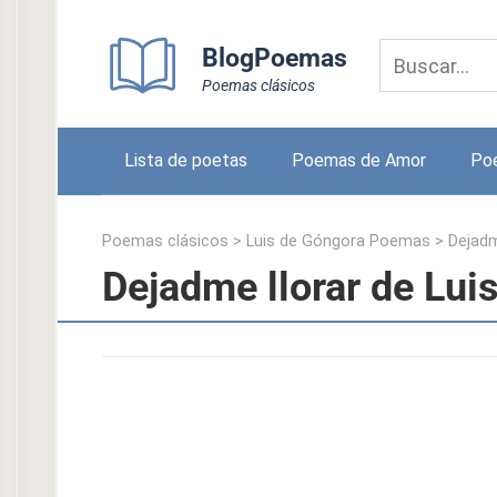
Skip
to
BlogPoemas
content
Poemas clásicos
Lista de poetas
Poemas de Amor
Po
Poemas clásicos
>
Luis de Góngora Poemas
>
Dejadm
Dejadme llorar de Lui