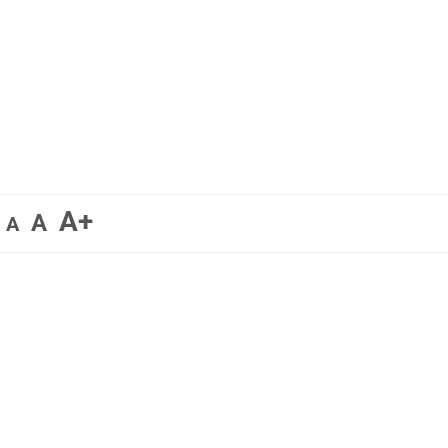
A+
A
A