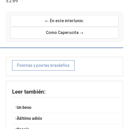
5.2.69
← En este interlunio:
Como Caperucita →
Poemas y poetas brasileños
Leer también:
Un beso
Ãšltimo adiós