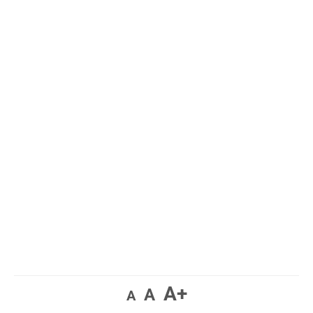
A+
A
A