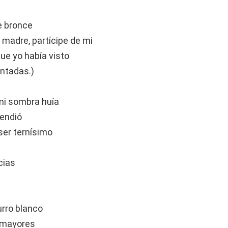
e bronce
 madre, partícipe de mi
ue yo había visto
intadas.)
mi sombra huía
pendió
ser ternísimo
cias
urro blanco
s mayores