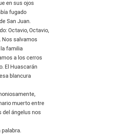
que en sus ojos
abía fugado
de San Juan.
o: Octavio, Octavio,
as. Nos salvamos
a familia
amos a los cerros
lo. El Huascarán
esa blancura
emoniosamente,
canario muerto entre
 del ángelus nos
 palabra.