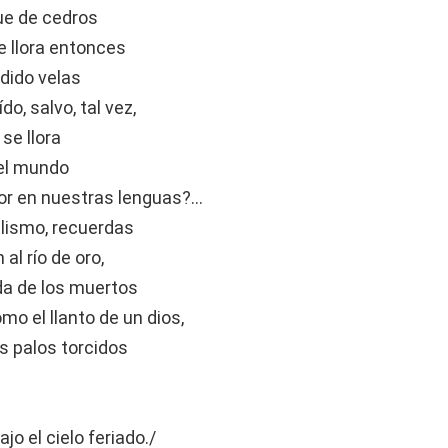
que de cedros
e llora entonces
dido velas
o, salvo, tal vez,
se llora
 el mundo
zor en nuestras lenguas?…
ulismo, recuerdas
al río de oro,
da de los muertos
 el llanto de un dios,
s palos torcidos
 el cielo feriado./