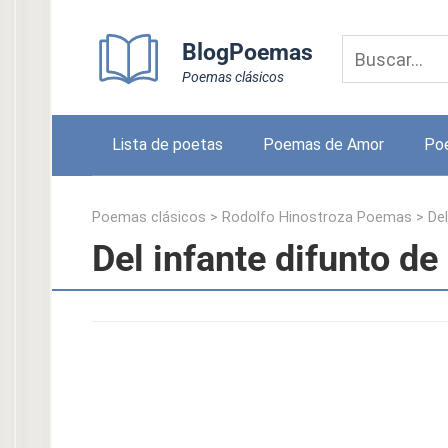
Skip
to
BlogPoemas
content
Poemas clásicos
Lista de poetas
Poemas de Amor
Po
Poemas clásicos
>
Rodolfo Hinostroza Poemas
>
Del
Del infante difunto d