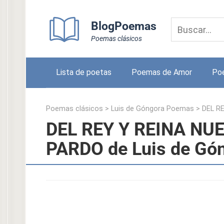
Skip
to
BlogPoemas
content
Poemas clásicos
Lista de poetas
Poemas de Amor
Po
Poemas clásicos
>
Luis de Góngora Poemas
>
DEL R
DEL REY Y REINA NU
PARDO de Luis de Gó