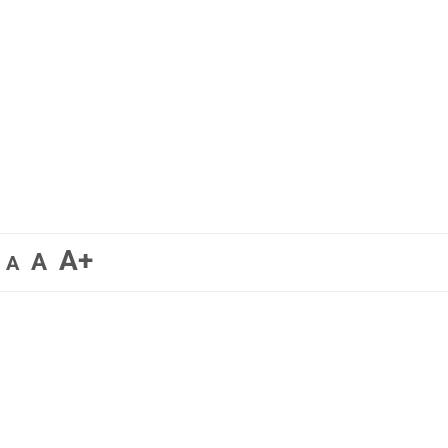
A+
A
A