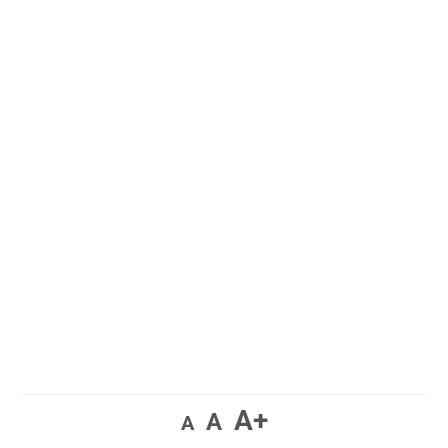
A+
A
A