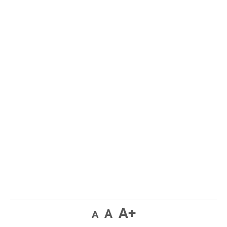
A+
A
A