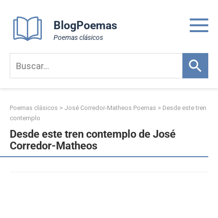
Skip
to
BlogPoemas
content
Poemas clásicos
Poemas clásicos
>
José Corredor-Matheos Poemas
>
Desde este tren
contemplo
Desde este tren contemplo de José
Corredor-Matheos