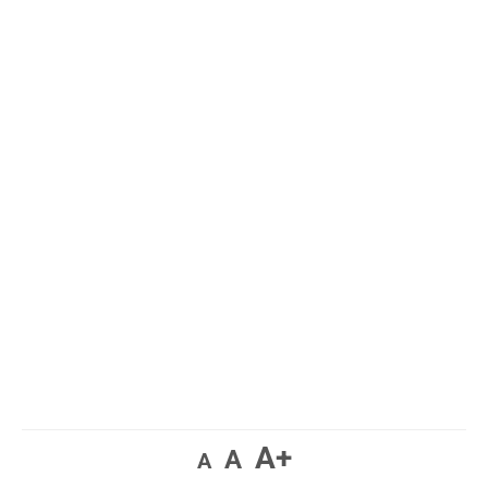
A+
A
A