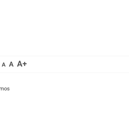
A+
A
A
amos