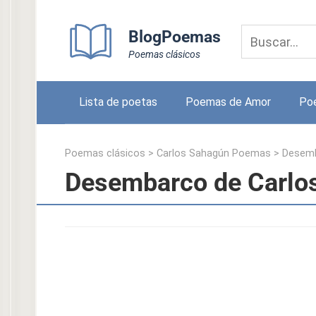
Skip
to
BlogPoemas
content
Poemas clásicos
Lista de poetas
Poemas de Amor
Po
Poemas clásicos
>
Carlos Sahagún Poemas
>
Desem
Desembarco de Carlo