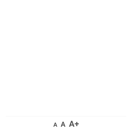
A+
A
A