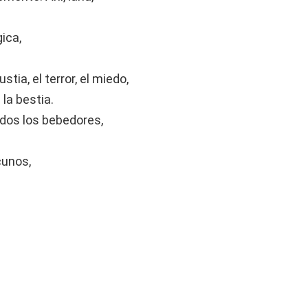
ica,
ia, el terror, el miedo,
la bestia.
odos los bebedores,
cunos,