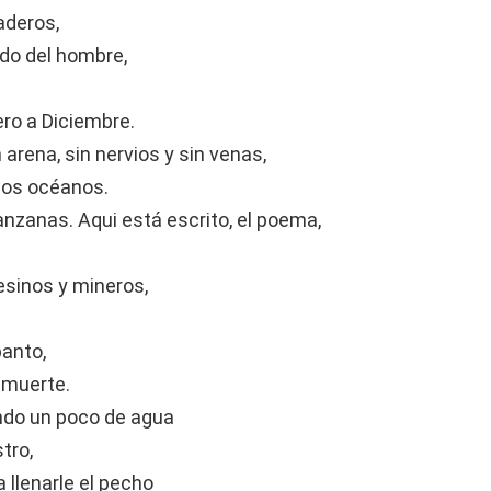
aderos,
ado del hombre,
ero a Diciembre.
 arena, sin nervios y sin venas,
 los océanos.
anzanas. Aqui está escrito, el poema,
esinos y mineros,
panto,
 muerte.
iendo un poco de agua
tro,
 llenarle el pecho