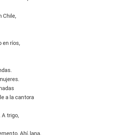
n Chile,
 en ríos,
ndas.
mujeres.
onadas
e a la cantora
A trigo,
emento. Ahí, lana,