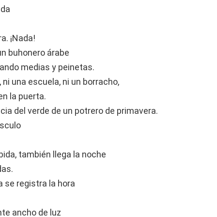
ida
ra. ¡Nada!
un buhonero árabe
ovando medias y peinetas.
 ni una escuela, ni un borracho,
n la puerta.
icia del verde de un potrero de primavera.
úsculo
ebida, también llega la noche
das.
 se registra la hora
nte ancho de luz