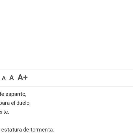
A+
A
A
de espanto,
para el duelo.
rte.
u estatura de tormenta.