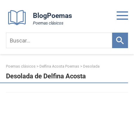
Skip
to
BlogPoemas
content
Poemas clásicos
Poemas clásicos
>
Delfina Acosta Poemas
>
Desolada
Desolada de Delfina Acosta