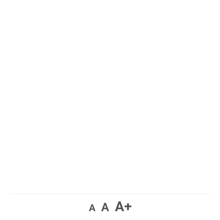
A+
A
A