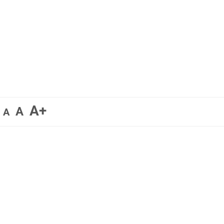
A+
A
A