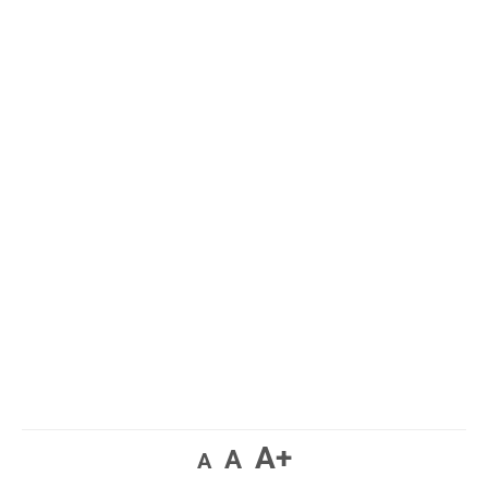
A+
A
A